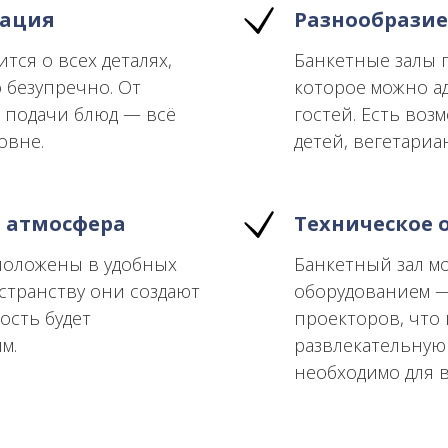
зация
Разнообрази
ся о всех деталях,
Банкетные залы 
безупречно. От
которое можно а
 подачи блюд — всё
гостей. Есть воз
овне.
детей, вегетариа
 атмосфера
Техническое 
сположены в удобных
Банкетный зал м
остранству они создают
оборудованием —
ость будет
проекторов, что
м.
развлекательную
необходимо для 