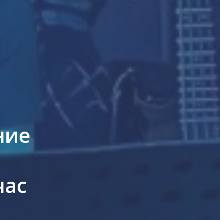
ние
час