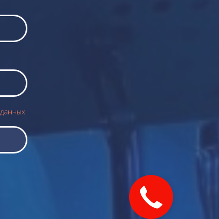
 данных
Закажите
звонок!